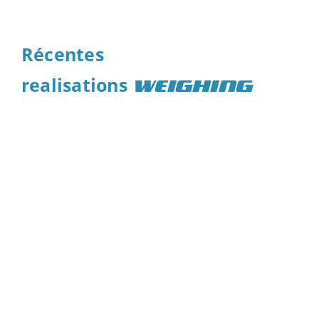
Weidemann pour The City Partner
Pesée
Récentes
realisations
WEIGHING
Système de pesée GR2 et
Millennium5 sur LH40 à l’entreprise
Baets
Pesée