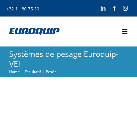
Skip
+32 11 80 75 30
to
content
Togg
Navi
Systèmes de pesage Euroquip-
Home
VEI
Home
Facultatif
Pesée
Services
Actualités
Offres d’emplo