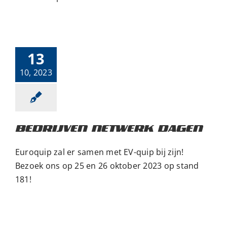
Bedrijven
netwerk dagen
Beurs
Nieuws
13
10, 2023
BEDRIJVEN NETWERK DAGEN
Euroquip zal er samen met EV-quip bij zijn!
Bezoek ons op 25 en 26 oktober 2023 op stand
181!
Inter Airport
München
Beurs
Nieuws