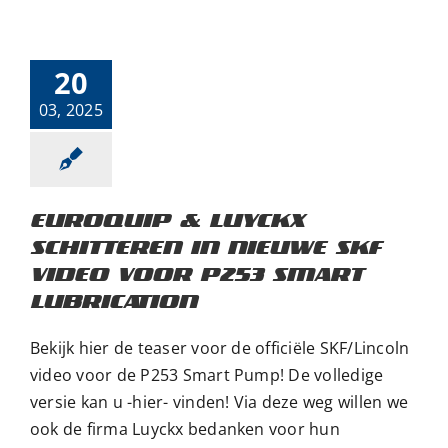
Webshop
nieuwe SKF
video voor P253
Smart
Lubrication
Contact
20
Aankondiging
Nieuws
03, 2025
NL
EUROQUIP & LUYCKX
SCHITTEREN IN NIEUWE SKF
VIDEO VOOR P253 SMART
LUBRICATION
Bekijk hier de teaser voor de officiële SKF/Lincoln
video voor de P253 Smart Pump! De volledige
versie kan u -hier- vinden! Via deze weg willen we
ook de firma Luyckx bedanken voor hun