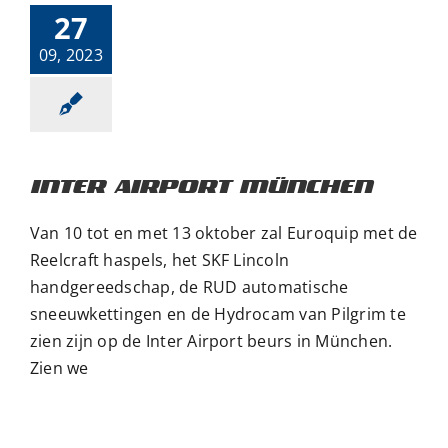
27
09, 2023
INTER AIRPORT MÜNCHEN
Van 10 tot en met 13 oktober zal Euroquip met de
Reelcraft haspels, het SKF Lincoln
handgereedschap, de RUD automatische
sneeuwkettingen en de Hydrocam van Pilgrim te
zien zijn op de Inter Airport beurs in München.
Euroquip is er
weer bij –
Zien we
Matexpo 2023
Beurs
Nieuws