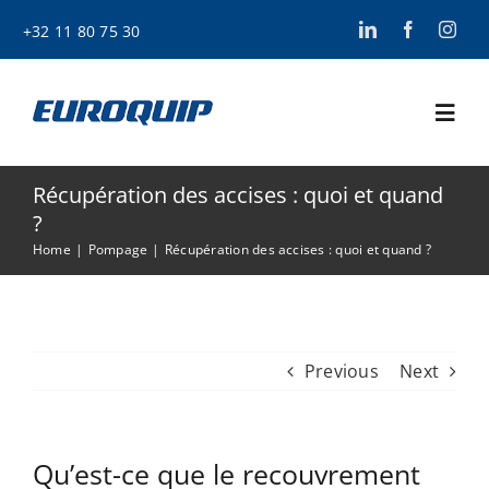
Skip
+32 11 80 75 30
to
content
Togg
Navi
Récupération des accises : quoi et quand
Home
?
Home
Pompage
Récupération des accises : quoi et quand ?
Services
Actualités
Previous
Next
Offres d’emplo
Qu’est-ce que le recouvrement