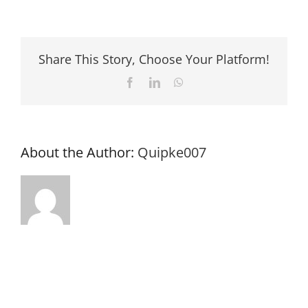
des
accises
:
Share This Story, Choose Your Platform!
quoi
et
Facebook
LinkedIn
WhatsApp
quand
?
About the Author:
Quipke007